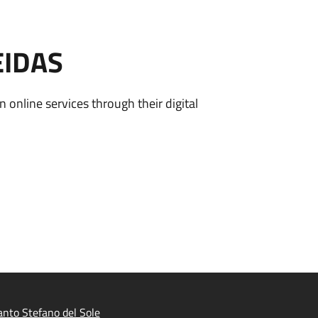
EIDAS
n online services through their digital
nto Stefano del Sole