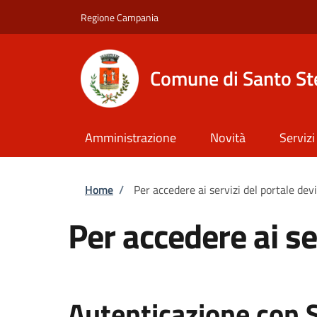
Salta al contenuto principale
Skip to footer content
Regione Campania
Comune di Santo St
Amministrazione
Novità
Servizi
Briciole di pane
Home
/
Per accedere ai servizi del portale dev
Per accedere ai se
Autenticazione con 