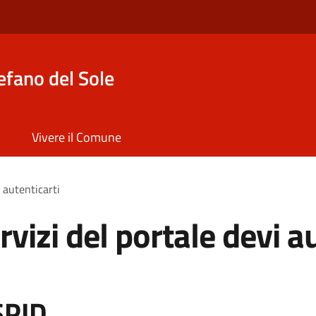
efano del Sole
Vivere il Comune
i autenticarti
rvizi del portale devi a
SPID