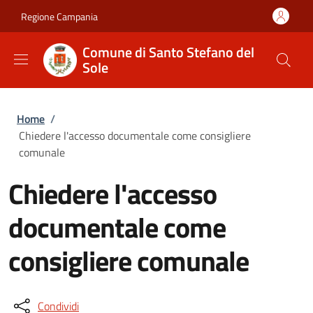
Salta al contenuto principale
Skip to footer content
Regione Campania
Comune di Santo Stefano del
Sole
Briciole di pane
Home
/
Chiedere l'accesso documentale come consigliere
comunale
Chiedere l'accesso
documentale come
consigliere comunale
Condividi