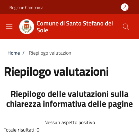
Salta al contenuto principale
Skip to footer content
Regione Campania
Comune di Santo Stefano del
Sole
Briciole di pane
Home
/
Riepilogo valutazioni
Riepilogo valutazioni
Riepilogo delle valutazioni sulla
chiarezza informativa delle pagine
Nessun aspetto positivo
Totale risultati: 0