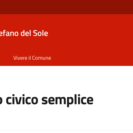
efano del Sole
Vivere il Comune
o civico semplice