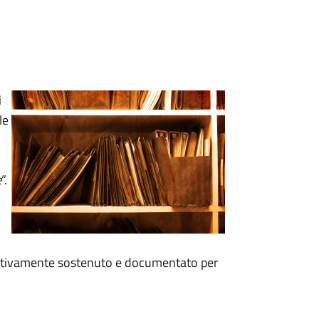
i
le
e
”.
fettivamente sostenuto e documentato per