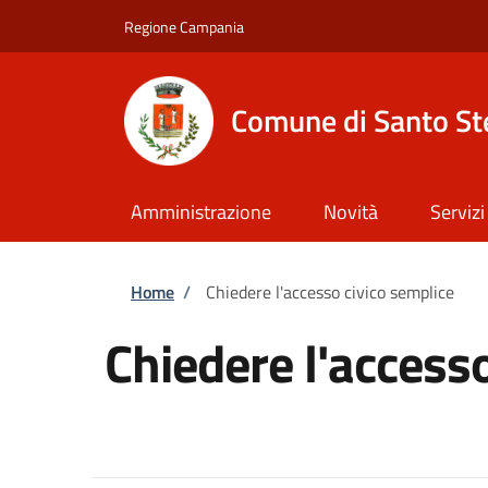
Salta al contenuto principale
Skip to footer content
Regione Campania
Comune di Santo St
Amministrazione
Novità
Servizi
Briciole di pane
Home
/
Chiedere l'accesso civico semplice
Chiedere l'access