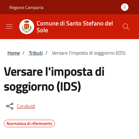
Salta al contenuto principale
Skip to footer content
Regione Campania
Comune di Santo Stefano del
Sole
Briciole di pane
Home
/
Tributi
/
Versare l'imposta di soggiorno (IDS)
Versare l'imposta di
soggiorno (IDS)
Condividi
Normativa di riferimento