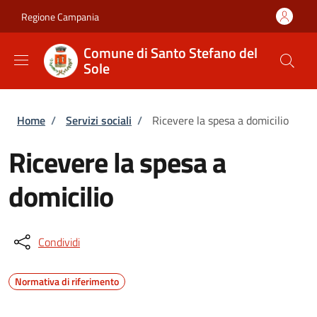
Salta al contenuto principale
Skip to footer content
Regione Campania
Comune di Santo Stefano del
Sole
Briciole di pane
Home
/
Servizi sociali
/
Ricevere la spesa a domicilio
Ricevere la spesa a
domicilio
Condividi
Normativa di riferimento