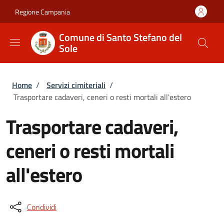
Salta al contenuto principale
Skip to footer content
Regione Campania
Comune di Santo Stefano del
Sole
Briciole di pane
Home
/
Servizi cimiteriali
/
Trasportare cadaveri, ceneri o resti mortali all'estero
Trasportare cadaveri,
ceneri o resti mortali
all'estero
Condividi