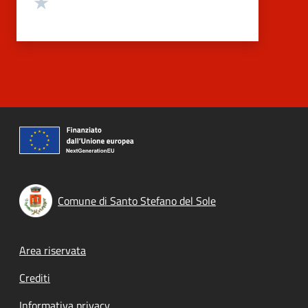
Valuta 1 stelle su 5
Comune di Santo Stefano del Sole
Footer menu
Area riservata
Crediti
Informativa privacy