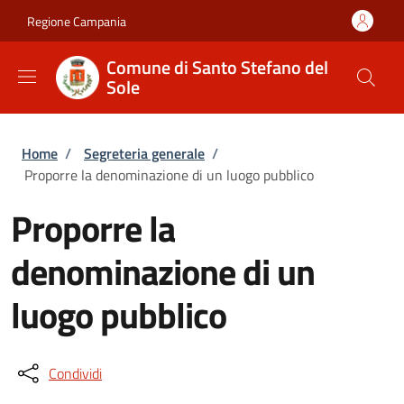
Salta al contenuto principale
Skip to footer content
Regione Campania
Comune di Santo Stefano del
Sole
Briciole di pane
Home
/
Segreteria generale
/
Proporre la denominazione di un luogo pubblico
Proporre la
denominazione di un
luogo pubblico
Condividi