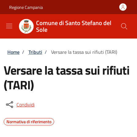
Salta al contenuto principale
Skip to footer content
Regione Campania
Comune di Santo Stefano del
Sole
Briciole di pane
Home
/
Tributi
/
Versare la tassa sui rifiuti (TARI)
Versare la tassa sui rifiuti
(TARI)
Condividi
Normativa di riferimento