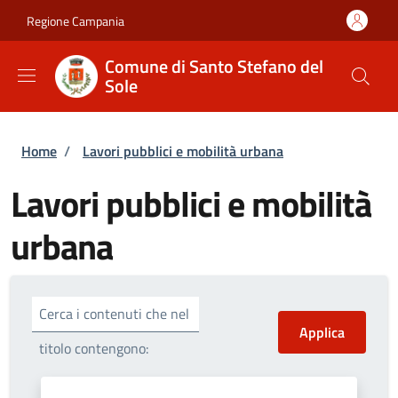
Salta al contenuto principale
Skip to footer content
Regione Campania
Comune di Santo Stefano del
Sole
Briciole di pane
Home
/
Lavori pubblici e mobilità urbana
Lavori pubblici e mobilità
urbana
Cerca i contenuti che nel
titolo contengono: