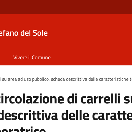
efano del Sole
Vivere il Comune
lli su area ad uso pubblico, scheda descrittiva delle caratteristiche
circolazione di carrelli 
escrittiva delle caratt
eratrice