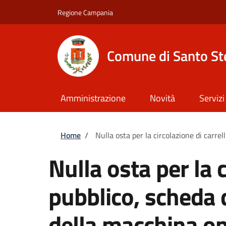
Salta al contenuto principale
Skip to footer content
Regione Campania
Comune di Santo St
Amministrazione
Novità
Servizi
Briciole di pane
Home
/
Nulla osta per la circolazione di carre
Nulla osta per la 
pubblico, scheda d
della macchina op