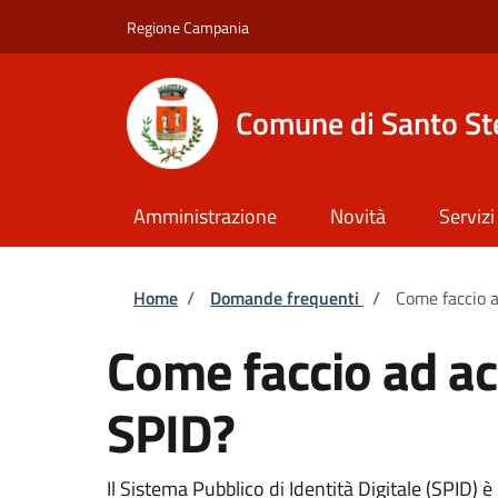
Salta al contenuto principale
Skip to footer content
Regione Campania
Comune di Santo St
Amministrazione
Novità
Servizi
Briciole di pane
Home
/
Domande frequenti
/
Come faccio a
Come faccio ad ac
SPID?
Il Sistema Pubblico di Identità Digitale (SPID)