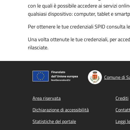
con le quali è possibile accedere ai servizi onl
qualsiasi dispositivo: computer, tablet e smart
Per ottenere le tue credenziali SPID consulta l
Una volta ottenute le tue credenziali, per acced
rilasciate.
Comune di Sa
Footer menu
Area riservata
Crediti
Dichiarazione di accessibilità
Contatt
Statistiche del portale
Leggi l