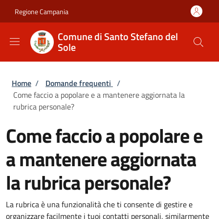
Salta al contenuto principale
Skip to footer content
Regione Campania
Comune di Santo Stefano del
Sole
Briciole di pane
Home
/
Domande frequenti
/
Come faccio a popolare e a mantenere aggiornata la
rubrica personale?
Come faccio a popolare e
a mantenere aggiornata
la rubrica personale?
La rubrica è una funzionalità che ti consente di gestire e
organizzare facilmente i tuoi contatti personali, similarmente