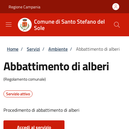
Salta al contenuto principale
Skip to footer content
Regione Campania
Comune di Santo Stefano del
Sole
Briciole di pane
Home
/
Servizi
/
Ambiente
/
Abbattimento di alberi
Abbattimento di alberi
(Regolamento comunale)
Servizio attivo
Procedimento di abbattimento di alberi
Accedi al servizio