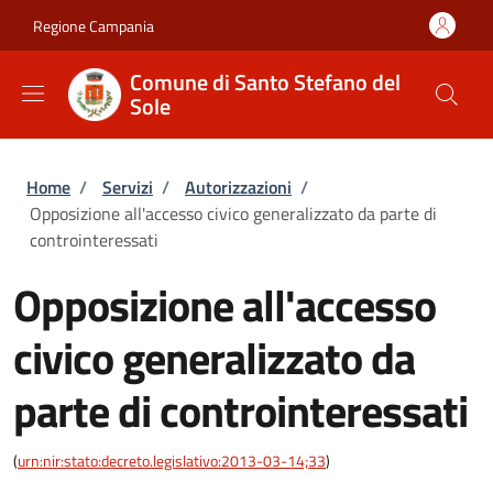
Salta al contenuto principale
Skip to footer content
Regione Campania
Comune di Santo Stefano del
Sole
Briciole di pane
Home
/
Servizi
/
Autorizzazioni
/
Opposizione all'accesso civico generalizzato da parte di
controinteressati
Opposizione all'accesso
civico generalizzato da
parte di controinteressati
(
urn:nir:stato:decreto.legislativo:2013-03-14;33
)