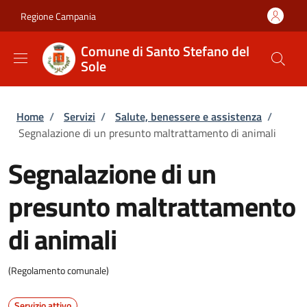
Salta al contenuto principale
Skip to footer content
Regione Campania
Comune di Santo Stefano del
Sole
Briciole di pane
Home
/
Servizi
/
Salute, benessere e assistenza
/
Segnalazione di un presunto maltrattamento di animali
Segnalazione di un
presunto maltrattamento
di animali
(Regolamento comunale)
Servizio attivo