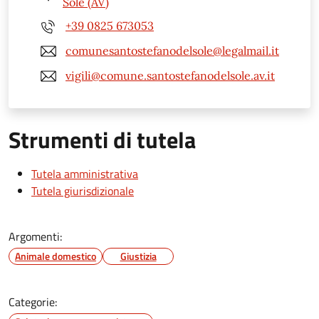
Sole (AV)
+39 0825 673053
comunesantostefanodelsole@legalmail.it
vigili@comune.santostefanodelsole.av.it
Strumenti di tutela
Tutela amministrativa
Tutela giurisdizionale
Argomenti:
Animale domestico
Giustizia
Categorie: