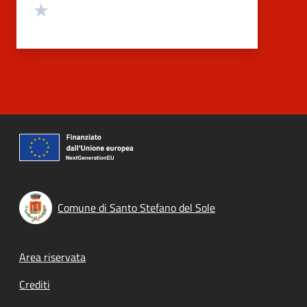
Valuta 1 stelle su 5
Comune di Santo Stefano del Sole
Footer menu
Area riservata
Crediti