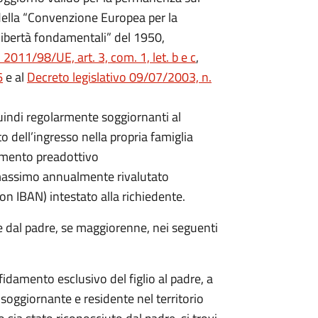
14 della “Convenzione Europea per la
 libertà fondamentali” del 1950,
011/98/UE, art. 3, com. 1, let. b e c
,
6
e al
Decreto legislativo 09/07/2003, n.
quindi regolarmente soggiornanti al
 dell’ingresso nella propria famiglia
damento preadottivo
 massimo annualmente rivalutato
on IBAN) intestato alla richiedente.
e dal padre, se maggiorenne, nei seguenti
fidamento esclusivo del figlio al padre, a
soggiornante e residente nel territorio