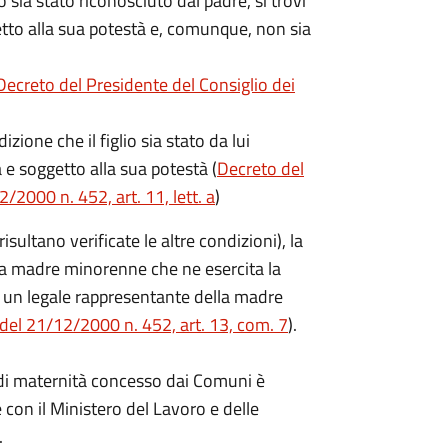
o sia stato riconosciuto dal padre, si trovi
getto alla sua potestà e, comunque, non sia
Decreto del Presidente del Consiglio dei
zione che il figlio sia stato da lui
a e soggetto alla sua potestà (
Decreto del
/2000 n. 452, art. 11, lett. a
)
ltano verificate le altre condizioni), la
a madre minorenne che ne esercita la
 un legale rappresentante della madre
 del 21/12/2000 n. 452, art. 13, com. 7
).
o di maternità concesso dai Comuni è
 con il Ministero del Lavoro e delle
.