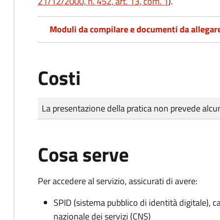
21/12/2000, n. 452, art. 13, com. 1
).
Moduli da compilare e documenti da allegar
Costi
Tipo di pagamento
Importo
La presentazione della pratica non prevede al
Cosa serve
Per accedere al servizio, assicurati di avere:
SPID (sistema pubblico di identità digitale), ca
nazionale dei servizi (CNS)