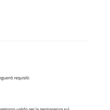
eguenti requisiti:
 soggiorno valido per la permanenza sul