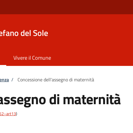
efano del Sole
Vivere il Comune
tenza
/
Concessione dell'assegno di maternità
assegno di maternità
452~art13
)