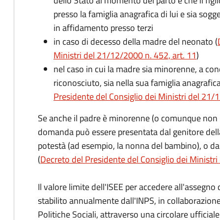
dello Stato al momento del parto e che il figli
presso la famiglia anagrafica di lui e sia sog
in affidamento presso terzi
in caso di decesso della madre del neonato (
Ministri del 21/12/2000 n. 452, art. 11
)
nel caso in cui la madre sia minorenne, a condi
riconosciuto, sia nella sua famiglia anagrafic
Presidente del Consiglio dei Ministri del 21/12
Se anche il padre è minorenne (o comunque non risu
domanda può essere presentata dal genitore dell
potestà (ad esempio, la nonna del bambino), o da
(
Decreto del Presidente del Consiglio dei Ministri
Il valore limite dell'ISEE per accedere all'assegn
stabilito annualmente dall'INPS, in collaborazione
Politiche Sociali, attraverso una circolare ufficiale