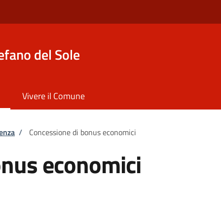
efano del Sole
Vivere il Comune
tenza
/
Concessione di bonus economici
onus economici