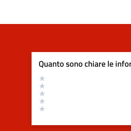
Quanto sono chiare le info
Valutazione
Valuta 5 stelle su 5
Valuta 4 stelle su 5
Valuta 3 stelle su 5
Valuta 2 stelle su 5
Valuta 1 stelle su 5