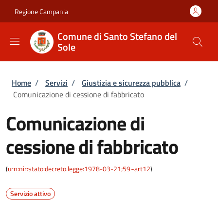
Salta al contenuto principale
Skip to footer content
Regione Campania
Comune di Santo Stefano del
Sole
Briciole di pane
Home
/
Servizi
/
Giustizia e sicurezza pubblica
/
Comunicazione di cessione di fabbricato
Comunicazione di
cessione di fabbricato
(
urn:nir:stato:decreto.legge:1978-03-21;59~art12
)
Servizio attivo