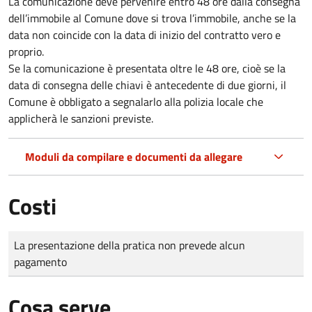
La comunicazione deve pervenire
entro 48 ore
dalla consegna
dell’immobile al Comune dove si trova l’immobile, anche se la
data non coincide con la data di inizio del contratto vero e
proprio.
Se la comunicazione è presentata oltre le 48 ore, cioè se la
data di consegna delle chiavi è antecedente di due giorni, il
Comune è obbligato a segnalarlo alla polizia locale che
applicherà le sanzioni previste.
Moduli da compilare e documenti da allegare
Costi
Tipo di pagamento
Importo
La presentazione della pratica non prevede alcun
pagamento
Cosa serve