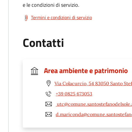
e le condizioni di servizio.
Termini e condizioni di servizio
Contatti
Area ambiente e patrimonio
Via Colacurcio, 54 83050 Santo Stef
+39 0825 673053
utc@comune.santostefanodelsole.a
d.mariconda@comune.santostefanod