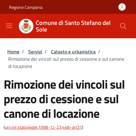
Salta al contenuto principale
Skip to footer content
Regione Campania
Comune di Santo Stefano del
Sole
Briciole di pane
Home
/
Servizi
/
Catasto e urbanistica
/
Rimozione dei vincoli sul prezzo di cessione e sul canone
di locazione
Rimozione dei vincoli sul
prezzo di cessione e sul
canone di locazione
(
urn:nir:stato:legge:1998-12-23;448~art31
)