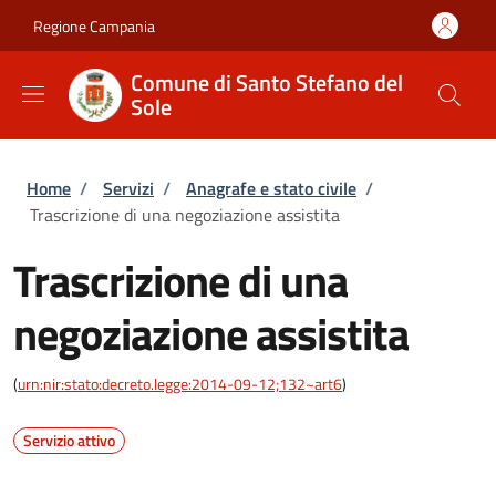
Salta al contenuto principale
Skip to footer content
Regione Campania
Comune di Santo Stefano del
Sole
Briciole di pane
Home
/
Servizi
/
Anagrafe e stato civile
/
Trascrizione di una negoziazione assistita
Trascrizione di una
negoziazione assistita
(
urn:nir:stato:decreto.legge:2014-09-12;132~art6
)
Servizio attivo