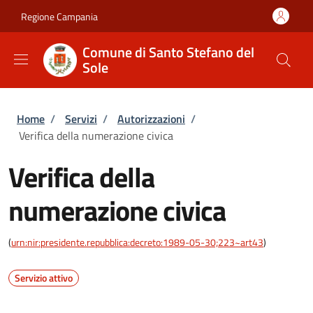
Salta al contenuto principale
Skip to footer content
Regione Campania
Comune di Santo Stefano del
Sole
Briciole di pane
Home
/
Servizi
/
Autorizzazioni
/
Verifica della numerazione civica
Verifica della
numerazione civica
(
urn:nir:presidente.repubblica:decreto:1989-05-30;223~art43
)
Servizio attivo