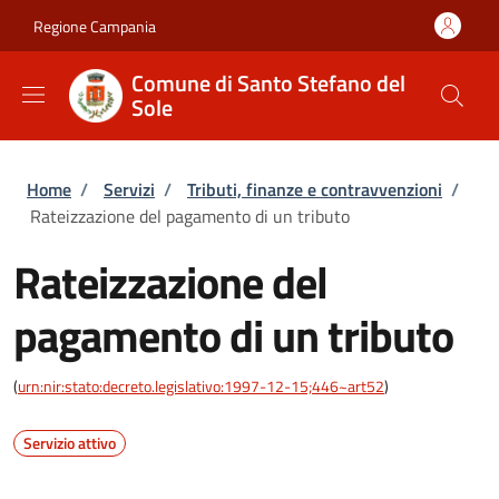
Salta al contenuto principale
Skip to footer content
Regione Campania
Comune di Santo Stefano del
Sole
Briciole di pane
Home
/
Servizi
/
Tributi, finanze e contravvenzioni
/
Rateizzazione del pagamento di un tributo
Rateizzazione del
pagamento di un tributo
(
urn:nir:stato:decreto.legislativo:1997-12-15;446~art52
)
Servizio attivo