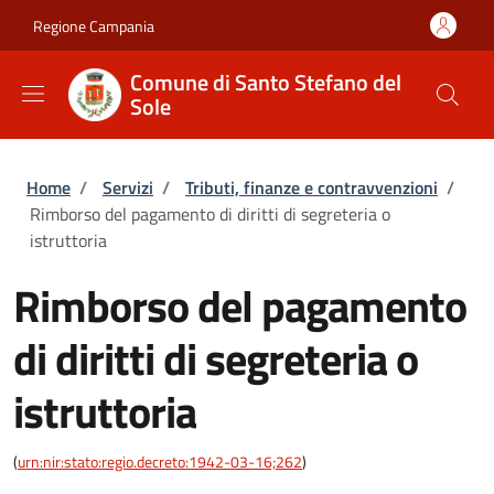
Salta al contenuto principale
Skip to footer content
Regione Campania
Comune di Santo Stefano del
Sole
Briciole di pane
Home
/
Servizi
/
Tributi, finanze e contravvenzioni
/
Rimborso del pagamento di diritti di segreteria o
istruttoria
Rimborso del pagamento
di diritti di segreteria o
istruttoria
(
urn:nir:stato:regio.decreto:1942-03-16;262
)