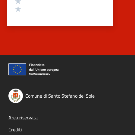
Valuta 2 stelle su 5
Valuta 1 stelle su 5
Comune di Santo Stefano del Sole
Footer menu
Area riservata
Crediti