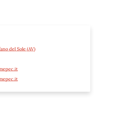
ano del Sole (AV)
mepec.it
mepec.it