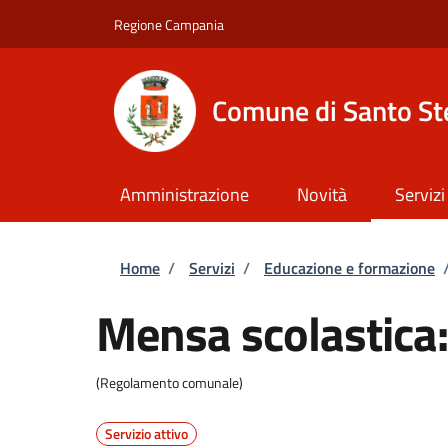
Salta al contenuto principale
Skip to footer content
Regione Campania
Comune di Santo St
Amministrazione
Novità
Servizi
Briciole di pane
Home
/
Servizi
/
Educazione e formazione
Mensa scolastica: 
(Regolamento comunale)
Servizio attivo