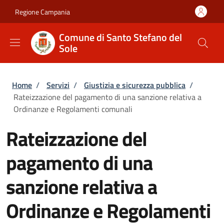
Salta al contenuto principale
Skip to footer content
Regione Campania
Comune di Santo Stefano del
Sole
Briciole di pane
Home
/
Servizi
/
Giustizia e sicurezza pubblica
/
Rateizzazione del pagamento di una sanzione relativa a
Ordinanze e Regolamenti comunali
Rateizzazione del
pagamento di una
sanzione relativa a
Ordinanze e Regolamenti