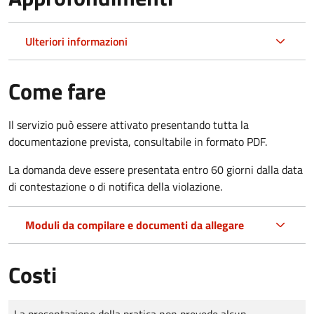
Ulteriori informazioni
Come fare
Il servizio può essere attivato presentando tutta la
documentazione prevista, consultabile in formato PDF.
La domanda deve essere presentata entro 60 giorni dalla data
di contestazione o di notifica della violazione.
Moduli da compilare e documenti da allegare
Costi
Tipo di pagamento
Importo
La presentazione della pratica non prevede alcun