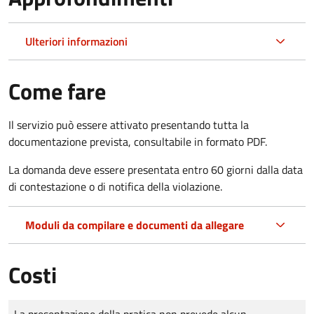
Ulteriori informazioni
Come fare
Il servizio può essere attivato presentando tutta la
documentazione prevista, consultabile in formato PDF.
La domanda deve essere presentata entro 60 giorni dalla data
di contestazione o di notifica della violazione.
Moduli da compilare e documenti da allegare
Costi
Tipo di pagamento
Importo
La presentazione della pratica non prevede alcun