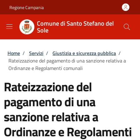
Salta al contenuto principale
Skip to footer content
Regione Campania
Comune di Santo Stefano del
Sole
Briciole di pane
Home
/
Servizi
/
Giustizia e sicurezza pubblica
/
Rateizzazione del pagamento di una sanzione relativa a
Ordinanze e Regolamenti comunali
Rateizzazione del
pagamento di una
sanzione relativa a
Ordinanze e Regolamenti