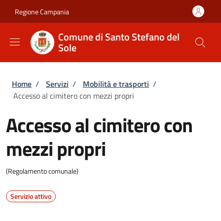
Salta al contenuto principale
Skip to footer content
Regione Campania
Comune di Santo Stefano del
Sole
Briciole di pane
Home
/
Servizi
/
Mobilità e trasporti
/
Accesso al cimitero con mezzi propri
Accesso al cimitero con
mezzi propri
(Regolamento comunale)
Servizio attivo