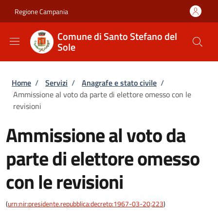
Salta al contenuto principale
Skip to footer content
Regione Campania
Comune di Santo Stefano del
Sole
Briciole di pane
Home
/
Servizi
/
Anagrafe e stato civile
/
Ammissione al voto da parte di elettore omesso con le
revisioni
Ammissione al voto da
parte di elettore omesso
con le revisioni
(
urn:nir:presidente.repubblica:decreto:1967-03-20;223
)