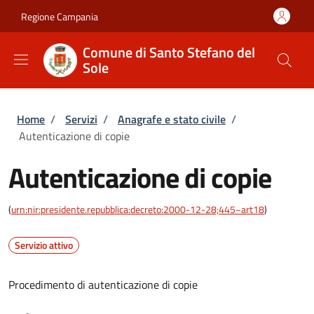
Salta al contenuto principale
Skip to footer content
Regione Campania
Comune di Santo Stefano del
Sole
Briciole di pane
Home
/
Servizi
/
Anagrafe e stato civile
/
Autenticazione di copie
Autenticazione di copie
(
urn:nir:presidente.repubblica:decreto:2000-12-28;445~art18
)
Servizio attivo
Procedimento di autenticazione di copie