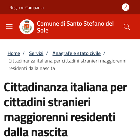
Salta al contenuto principale
Skip to footer content
Regione Campania
Comune di Santo Stefano del
Sole
Briciole di pane
Home
/
Servizi
/
Anagrafe e stato civile
/
Cittadinanza italiana per cittadini stranieri maggiorenni
residenti dalla nascita
Cittadinanza italiana per
cittadini stranieri
maggiorenni residenti
dalla nascita