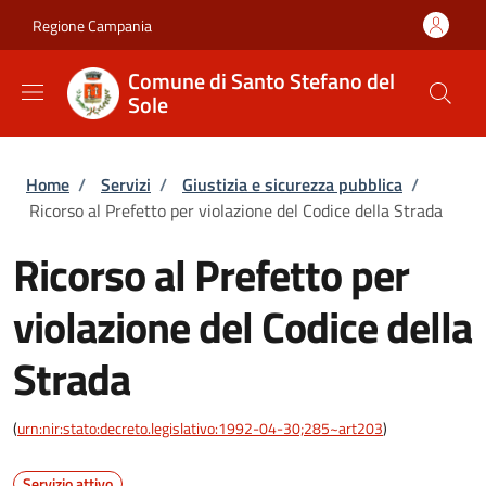
Salta al contenuto principale
Skip to footer content
Regione Campania
Comune di Santo Stefano del
Sole
Briciole di pane
Home
/
Servizi
/
Giustizia e sicurezza pubblica
/
Ricorso al Prefetto per violazione del Codice della Strada
Ricorso al Prefetto per
violazione del Codice della
Strada
(
urn:nir:stato:decreto.legislativo:1992-04-30;285~art203
)
Servizio attivo