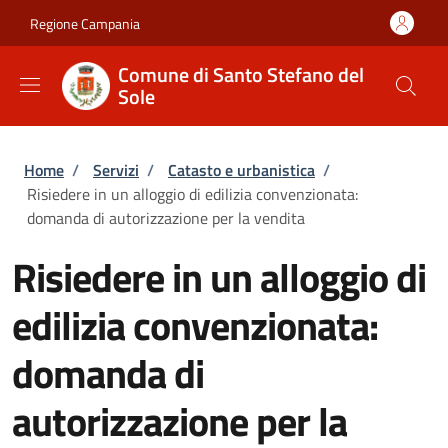
Salta al contenuto principale
Skip to footer content
Regione Campania
Comune di Santo Stefano del
Sole
Briciole di pane
Home
/
Servizi
/
Catasto e urbanistica
/
Risiedere in un alloggio di edilizia convenzionata:
domanda di autorizzazione per la vendita
Risiedere in un alloggio di
edilizia convenzionata:
domanda di
autorizzazione per la