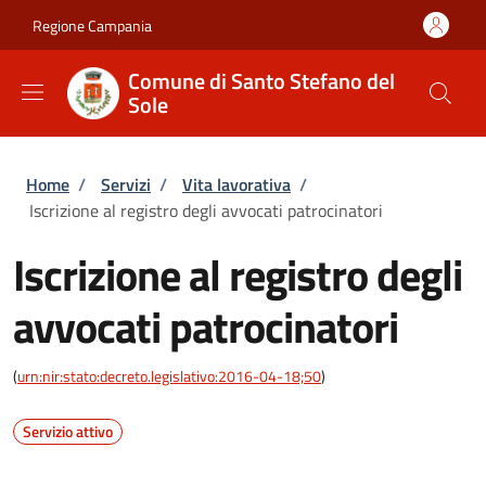
Salta al contenuto principale
Skip to footer content
Regione Campania
Comune di Santo Stefano del
Sole
Briciole di pane
Home
/
Servizi
/
Vita lavorativa
/
Iscrizione al registro degli avvocati patrocinatori
Iscrizione al registro degli
avvocati patrocinatori
(
urn:nir:stato:decreto.legislativo:2016-04-18;50
)
Servizio attivo