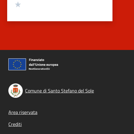
Valuta 1 stelle su 5
Comune di Santo Stefano del Sole
Footer menu
Area riservata
Crediti