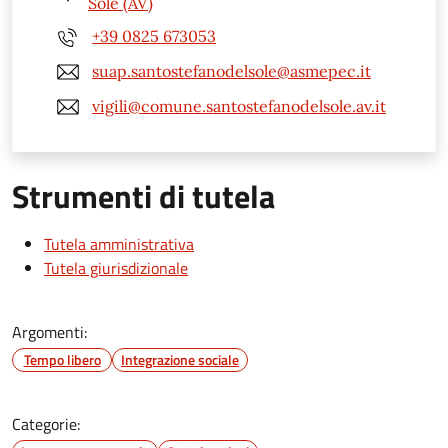
Sole (AV)
+39 0825 673053
suap.santostefanodelsole@asmepec.it
vigili@comune.santostefanodelsole.av.it
Strumenti di tutela
Tutela amministrativa
Tutela giurisdizionale
Argomenti:
Tempo libero
Integrazione sociale
Categorie: