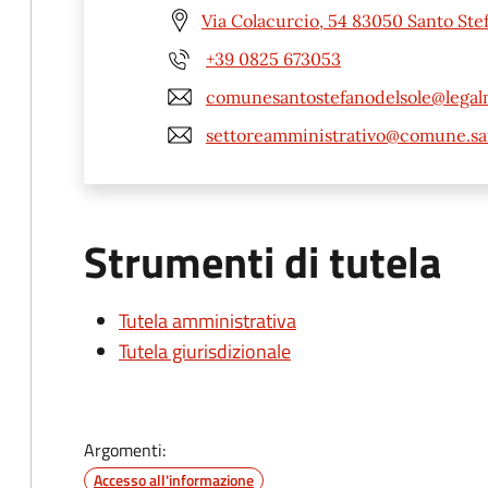
Via Colacurcio, 54 83050 Santo Stef
+39 0825 673053
comunesantostefanodelsole@legalm
settoreamministrativo@comune.sant
Strumenti di tutela
Tutela amministrativa
Tutela giurisdizionale
Argomenti:
Accesso all'informazione