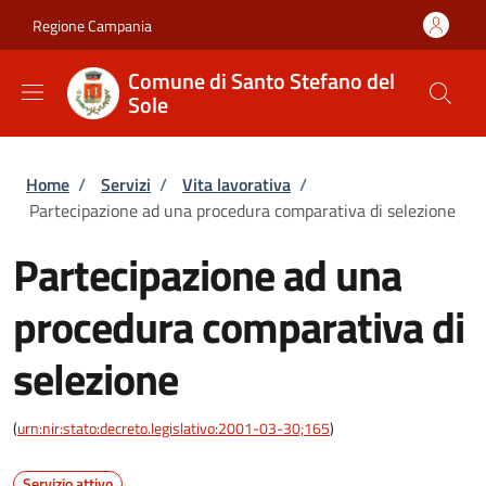
Salta al contenuto principale
Skip to footer content
Regione Campania
Comune di Santo Stefano del
Sole
Briciole di pane
Home
/
Servizi
/
Vita lavorativa
/
Partecipazione ad una procedura comparativa di selezione
Partecipazione ad una
procedura comparativa di
selezione
(
urn:nir:stato:decreto.legislativo:2001-03-30;165
)
Servizio attivo