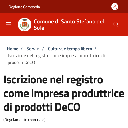
Salta al contenuto principale
Skip to footer content
Regione Campania
Comune di Santo Stefano del
Sole
Briciole di pane
Home
/
Servizi
/
Cultura e tempo libero
/
Iscrizione nel registro come impresa produttrice di
prodotti DeCO
Iscrizione nel registro
come impresa produttrice
di prodotti DeCO
(Regolamento comunale)