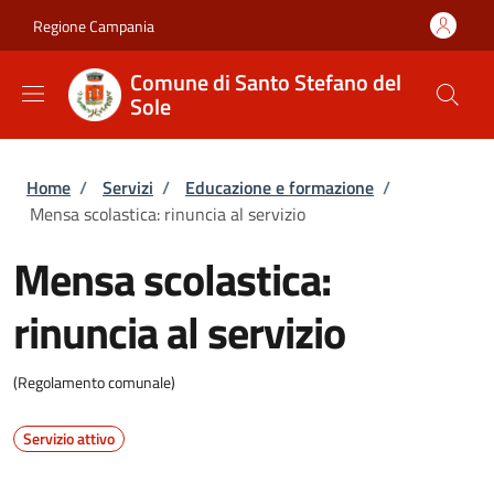
Salta al contenuto principale
Skip to footer content
Regione Campania
Comune di Santo Stefano del
Sole
Briciole di pane
Home
/
Servizi
/
Educazione e formazione
/
Mensa scolastica: rinuncia al servizio
Mensa scolastica:
rinuncia al servizio
(Regolamento comunale)
Servizio attivo