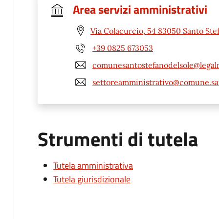
Area servizi amministrativi
Via Colacurcio, 54 83050 Santo Stef
+39 0825 673053
comunesantostefanodelsole@legalm
settoreamministrativo@comune.sant
Strumenti di tutela
Tutela amministrativa
Tutela giurisdizionale