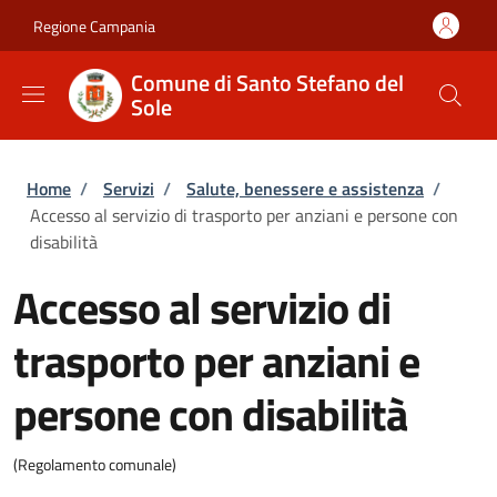
Salta al contenuto principale
Skip to footer content
Regione Campania
Comune di Santo Stefano del
Sole
Briciole di pane
Home
/
Servizi
/
Salute, benessere e assistenza
/
Accesso al servizio di trasporto per anziani e persone con
disabilità
Accesso al servizio di
trasporto per anziani e
persone con disabilità
(Regolamento comunale)