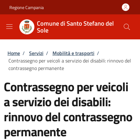
Salta al contenuto principale
Skip to footer content
Regione Campania
Comune di Santo Stefano del
Sole
Briciole di pane
Home
/
Servizi
/
Mobilità e trasporti
/
Contrassegno per veicoli a servizio dei disabili: rinnovo del
contrassegno permanente
Contrassegno per veicoli
a servizio dei disabili:
rinnovo del contrassegno
permanente