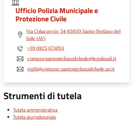
Ufficio Polizia Municipale e
Protezione Civile
Via Colacurcio, 54 83050 Santo Stefano del
Sole (AV)
+39 0825 673053
comunesantostefanodelsole@legalmail.it
vigili@comune.santostefanodelsole.av.it
Strumenti di tutela
Tutela amministrativa
Tutela giurisdizionale