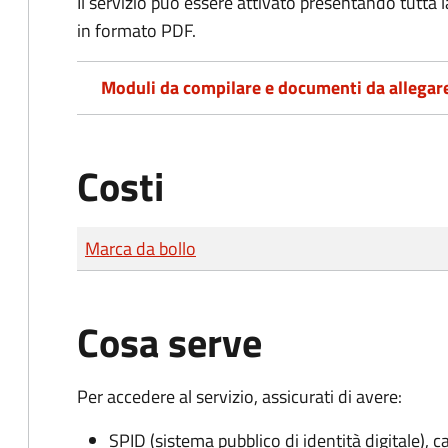
Il servizio può essere attivato presentando tutta
in formato PDF.
Moduli da compilare e documenti da allegar
Costi
Tipo di pagamento
Importo
Marca da bollo
Cosa serve
Per accedere al servizio, assicurati di avere:
SPID (sistema pubblico di identità digitale), ca