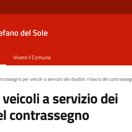
efano del Sole
Vivere il Comune
trassegno per veicoli a servizio dei disabili: rilascio del contras
eicoli a servizio dei
 del contrassegno