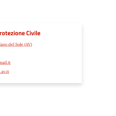
rotezione Civile
ano del Sole (AV)
ail.it
av.it