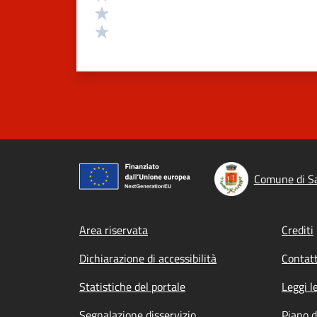
Valuta 2 stelle su 5
Valuta 1 stelle su 5
Comune di Sa
Footer menu
Area riservata
Crediti
Dichiarazione di accessibilità
Contatt
Statistiche del portale
Leggi l
Segnalazione disservizio
Piano d