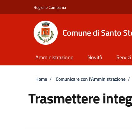
Salta al contenuto principale
Skip to footer content
Regione Campania
Comune di Santo St
Amministrazione
Novità
Servizi
Briciole di pane
Home
/
Comunicare con l'Amministrazione
/
Trasmettere integ