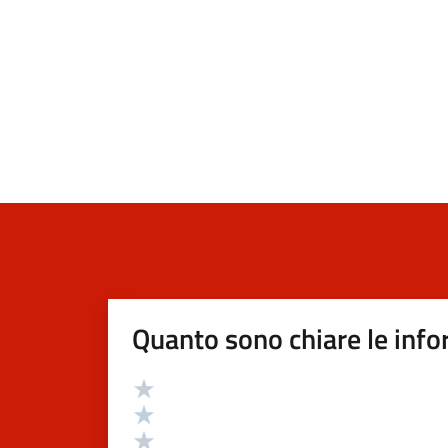
Quanto sono chiare le info
Valutazione
Valuta 5 stelle su 5
Valuta 4 stelle su 5
Valuta 3 stelle su 5