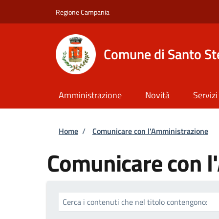
Salta al contenuto principale
Skip to footer content
Regione Campania
Comune di Santo St
Amministrazione
Novità
Servizi
Briciole di pane
Home
/
Comunicare con l'Amministrazione
Comunicare con l
Cerca i contenuti che nel titolo contengono: