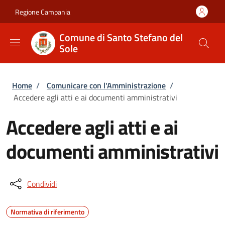
Salta al contenuto principale
Skip to footer content
Regione Campania
Comune di Santo Stefano del
Sole
Briciole di pane
Home
/
Comunicare con l'Amministrazione
/
Accedere agli atti e ai documenti amministrativi
Accedere agli atti e ai
documenti amministrativi
Condividi
Normativa di riferimento