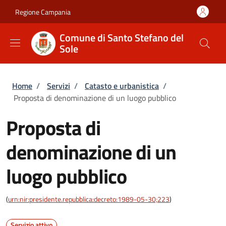
Salta al contenuto principale
Skip to footer content
Regione Campania
Comune di Santo Stefano del
Sole
Briciole di pane
Home
/
Servizi
/
Catasto e urbanistica
/
Proposta di denominazione di un luogo pubblico
Proposta di
denominazione di un
luogo pubblico
(
urn:nir:presidente.repubblica:decreto:1989-05-30;223
)
Servizio attivo